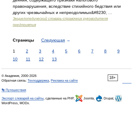
деяния, содержащего признаки налогового
правонарушения, вследствие стихийного бедствия или
других чрезвычайных и непреодолимых&#8230; …
Энциклопедический словарь-справочник руководителя
предприятия
Страницы
Следующая
→
1
2
3
4
5
6
7
8
9
10
11
12
13
© Академик, 2000-2026
18+
Обратная связь:
Техподдержка
,
Реклама на сайте
👣 Путешествия
Экспорт словарей на сайты
, сделанные на PHP,
Joomla,
Drupal,
WordPress, MODx.